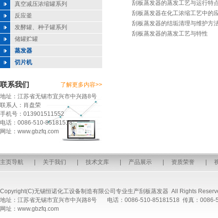
刮板蒸发器的蒸发工艺与运行特
真空减压浓缩罐系列
刮板蒸发器在化工浓缩工艺中的
反应釜
刮板蒸发器的结垢清理与维护方
发酵罐、种子罐系列
刮板蒸发器的蒸发工艺与特性
储罐贮罐
蒸发器
切片机
联系我们
了解更多内容>>
地址：江苏省无锡市宜兴市中兴路8号
联系人：肖盘荣
手机号：013901511552
电话：0086-510-85181518
网址：www.gbzfq.com
主页导航
|
关于我们
|
技术文库
|
产品展示
|
资质荣誉
|
Copyright(C)无锡恒诺化工设备制造有限公司专业生产
刮板蒸发器
All Rights Reserv
地址：江苏省无锡市宜兴市中兴路8号 电话：0086-510-85181518 传真：0086-510
网址：www.gbzfq.com