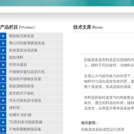
产品栏目 /
技术文库 /
Product
News
螺旋板式换热器
离心式刮板薄膜蒸发器
多效蒸发浓缩设备
波纹填料
刮板蒸发器布料器是实现物料
列管冷凝器
上，随转子同步旋转，当物料
不锈钢冷凝结晶切片机
在离心力与旋转推力的作用下
电加热不锈钢反应釜
物料均匀流向蒸发筒体内壁，
高效酒精回收塔
整个蒸发面，形成连续的液膜
真空耙式干燥机
布料器的旋转速度与结构参数
浮头式换热器冷凝器
条件。通过布料器的作用，物
填料塔
况发生，从而提升整体蒸发效
铝槽车 铝贮罐
TQ系列多功能提取罐
相关新闻：
不饱和聚酯树脂设备
刮板蒸发器的成型运行原理